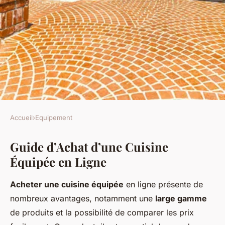
Accueil
›
Equipement
EQUIPEMENT
Guide d’Achat d’une Cuisine
Le Manuel Ultime pour
Équipée en Ligne
Acheter une Cuisine Équipée
en Ligne
Acheter une cuisine équipée
en ligne présente de
nombreux avantages, notamment une
large gamme
Lina
•
25 avril 2025
•
8 min de lecture
de produits et la possibilité de comparer les prix