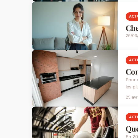
ACT
Che
26/03
ACT
Com
Pour 
les pl
25 avr
ACT
Que
En 20