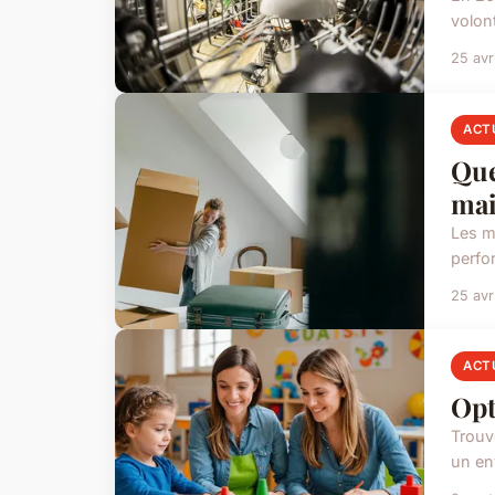
volont
25 avr
ACT
Que
mai
Les m
perfo
25 avr
ACT
Opt
Trouve
un en