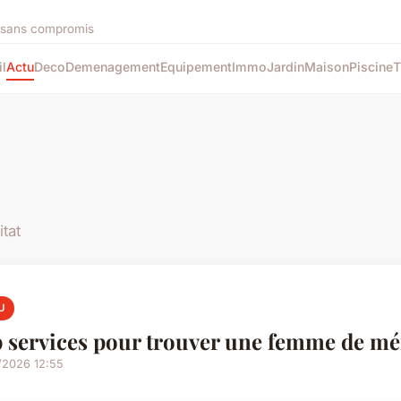
e sans compromis
l
Actu
Deco
Demenagement
Equipement
Immo
Jardin
Maison
Piscine
T
itat
U
 services pour trouver une femme de mé
/2026 12:55