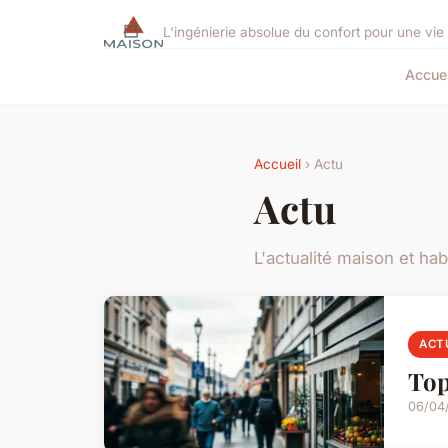
L'ingénierie absolue du confort pour une vi
Accuei
Accueil
› Actu
Actu
L'actualité maison et hab
ACT
Top
06/04