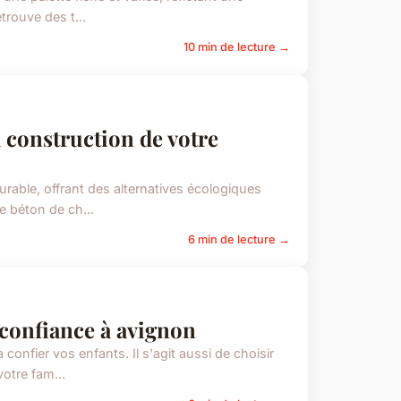
trouve des t...
10 min de lecture →
 construction de votre
urable, offrant des alternatives écologiques
e béton de ch...
6 min de lecture →
 confiance à avignon
confier vos enfants. Il s'agit aussi de choisir
otre fam...