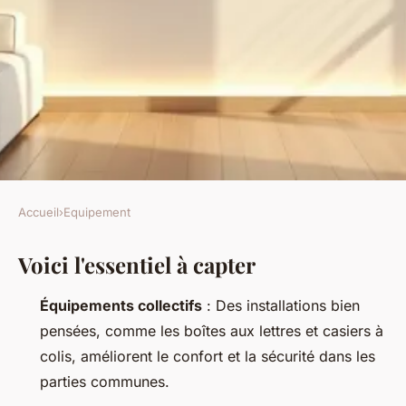
Accueil
›
Equipement
EQUIPEMENT
Voici l'essentiel à capter
Quels équipements en
copropriété pour un confort
Équipements collectifs
: Des installations bien
optimal ?
pensées, comme les boîtes aux lettres et casiers à
colis, améliorent le confort et la sécurité dans les
Fabien
•
06/07/2026 08:32
•
11 min de lecture
parties communes.