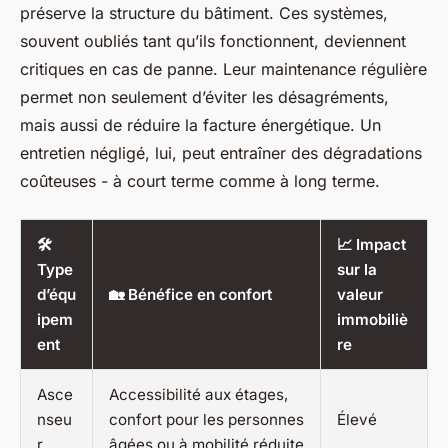
préserve la structure du bâtiment. Ces systèmes,
souvent oubliés tant qu’ils fonctionnent, deviennent
critiques en cas de panne. Leur maintenance régulière
permet non seulement d’éviter les désagréments,
mais aussi de réduire la facture énergétique. Un
entretien négligé, lui, peut entraîner des dégradations
coûteuses - à court terme comme à long terme.
🛠️
📈 Impact
Type
sur la
d’équ
🏡 Bénéfice en confort
valeur
ipem
immobiliè
ent
re
Asce
Accessibilité aux étages,
nseu
confort pour les personnes
Élevé
r
âgées ou à mobilité réduite