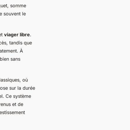
uquet, somme
ve souvent le
et
viager libre
.
cès, tandis que
iatement. À
 bien sans
lassiques, où
pose sur la durée
iel. Ce système
venus et de
vestissement