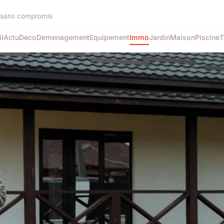
e sans compromis
l
Actu
Deco
Demenagement
Equipement
Immo
Jardin
Maison
Piscine
T