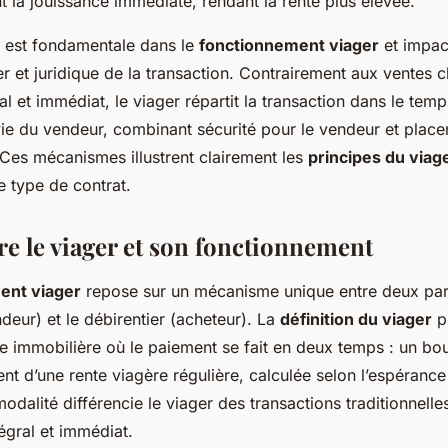
nt la jouissance immédiate, rendant la rente plus élevée.
on est fondamentale dans le
fonctionnement viager
et impac
ier et juridique de la transaction. Contrairement aux ventes c
al et immédiat, le viager répartit la transaction dans le tem
vie du vendeur, combinant sécurité pour le vendeur et plac
 Ces mécanismes illustrent clairement les
principes du viag
ce type de contrat.
 le viager et son fonctionnement
ent viager
repose sur un mécanisme unique entre deux part
ndeur) et le débirentier (acheteur). La
définition du viager
pr
te immobilière où le paiement se fait en deux temps : un bouq
nt d’une rente viagère régulière, calculée selon l’espérance
odalité différencie le viager des transactions traditionnelles
égral et immédiat.