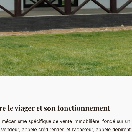
ion fulgurante d'une
 le viager et son fonctionnement
 mécanisme spécifique de vente immobilière, fondé sur un
ère méconnue
e vendeur, appelé crédirentier, et l’acheteur, appelé débirent