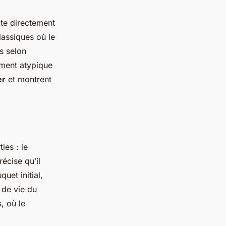
te directement
lassiques où le
ps selon
ement atypique
er
et montrent
ies : le
écise qu’il
uet initial,
 de vie du
, où le