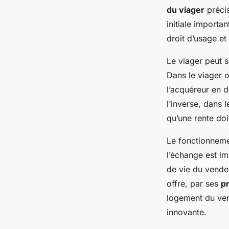
du viager
précis
Lina
•
25 avril 2025
•
11 min de lecture
initiale importa
droit d’usage et 
Le viager peut 
Dans le viager o
l’acquéreur en 
l’inverse, dans 
qu’une rente doi
Le fonctionneme
l’échange est im
de vie du vendeu
offre, par ses
pr
logement du ven
innovante.