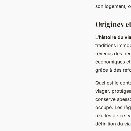
son logement, of
Origines e
L’
histoire du vi
traditions immob
revenus des per
économiques et 
grâce à des réfo
Quel est le cont
viager, protégea
conserve spesso
occupé. Les règ
réalités de ce 
définition du v