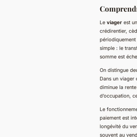
Comprendre
Le
viager
est un
crédirentier, cè
périodiquement p
simple : le tran
somme est échel
On distingue de
Dans un viager o
diminue la rente
d’occupation, ce
Le fonctionneme
paiement est inté
longévité du ven
souvent au vend