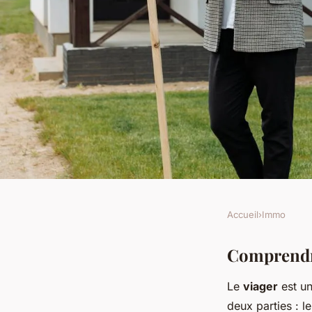
Accueil
›
Immo
IMMO
Le viager : l'ascens
Comprendre
Le
viager
est un
stratégie immobili
deux parties : l