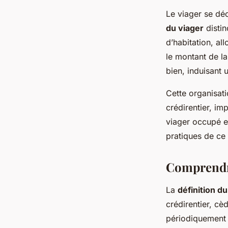
Le viager se dé
du viager
distin
d’habitation, al
le montant de la
bien, induisant 
Cette organisati
crédirentier, im
viager occupé et
pratiques de ce 
Comprendre
La
définition du
crédirentier, cè
périodiquement p