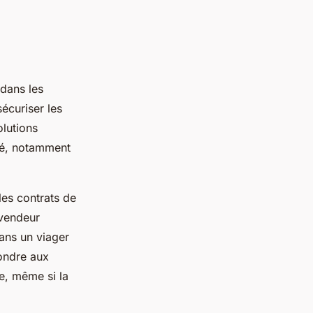
 dans les
écuriser les
lutions
ué, notamment
les contrats de
 vendeur
ans un viager
ondre aux
e, même si la