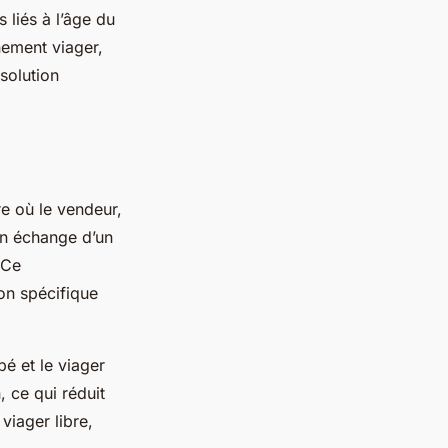
 liés à l’âge du
nement viager,
solution
re où le vendeur,
 en échange d’un
 Ce
ion spécifique
é et le viager
, ce qui réduit
 viager libre,