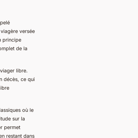
ppelé
 viagère versée
n principe
omplet de la
viager libre.
n décès, ce qui
libre
lassiques où le
itude sur la
ger permet
en restant dans