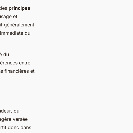
 des
principes
usage et
uit généralement
e immédiate du
té du
férences entre
s financières et
ndeur, ou
iagère versée
rtit donc dans