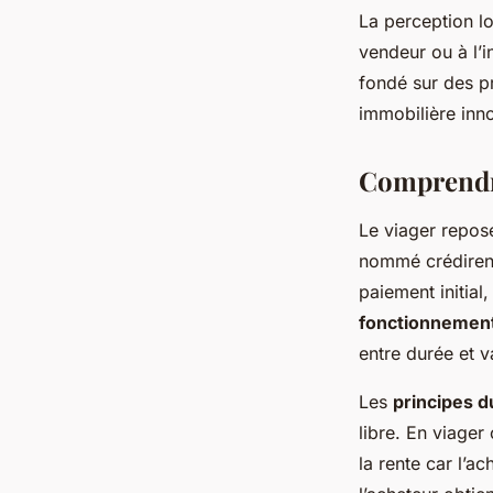
La perception lo
vendeur ou à l’i
fondé sur des pr
immobilière inno
Comprendre
Le viager repos
nommé crédirenti
paiement initial
fonctionnement
entre durée et v
Les
principes d
libre. En viager
la rente car l’ac