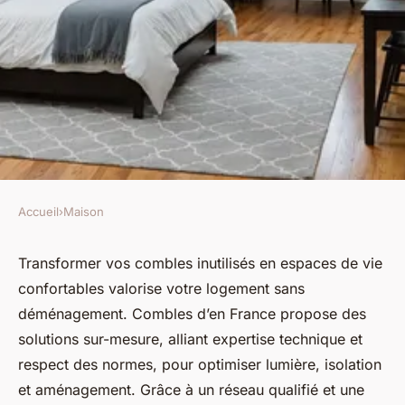
Accueil
›
Maison
MAISON
Entreprise aménagement
Transformer vos combles inutilisés en espaces de vie
confortables valorise votre logement sans
combles : transformez votre
déménagement. Combles d’en France propose des
espace en un clin d'œil
solutions sur-mesure, alliant expertise technique et
respect des normes, pour optimiser lumière, isolation
Lina
•
17 septembre 2025
•
5 min de lecture
et aménagement. Grâce à un réseau qualifié et une