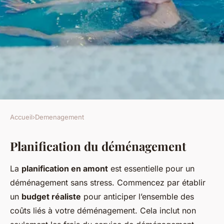
Accueil
›
Demenagement
DEMENAGEMENT
Planification du déménagement
Secrets pour un
Déménagement Économique:
La
planification en amont
est essentielle pour un
Le Guide Ultime
déménagement sans stress. Commencez par établir
un
budget réaliste
pour anticiper l’ensemble des
Lina
•
25 avril 2025
•
6 min de lecture
coûts liés à votre déménagement. Cela inclut non